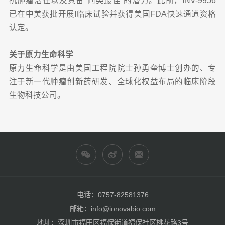
抗肿瘤活性以及具备“同类最佳”的潜力。此前，INV-9956
已在中美获批开展I临床试验并获得美国FDA快速通道资格
认定。
关于原力生命科学
原力生命科学是由美国工程院院士孙勇奎博士创办的、专
注于新一代肿瘤创新药研发、全球化权益布局的临床阶段
生物科技公司。
电话：0757-82581376
邮箱：info@ionovabio.com
地址：深圳市福田区福保街道福保社区桃花路3号